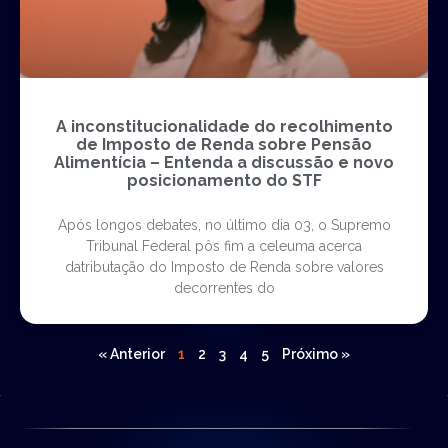
A inconstitucionalidade do recolhimento
de Imposto de Renda sobre Pensão
Alimentícia – Entenda a discussão e novo
posicionamento do STF
Após longos debates, no último dia 03, o Supremo
Tribunal Federal pôs fim a celeuma acerca
datributação do Imposto de Renda sobre valores
decorrentes do
« Anterior
1
2
3
4
5
Próximo »